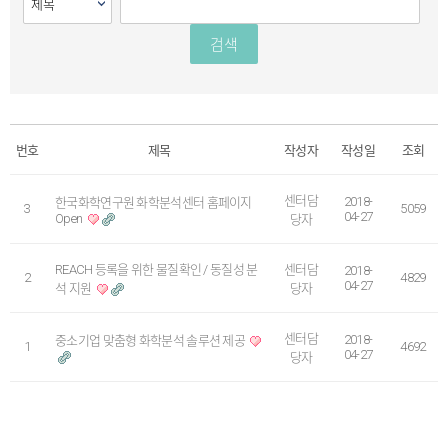
번호
제목
작성자
작성일
조회
센터담
2018-
한국화학연구원 화학분석센터 홈페이지
3
5059
04-27
Open
당자
REACH 등록을 위한 물질확인 / 동질성 분
센터담
2018-
2
4829
04-27
석 지원
당자
센터담
2018-
중소기업 맞춤형 화학분석 솔루션 제공
1
4692
04-27
당자