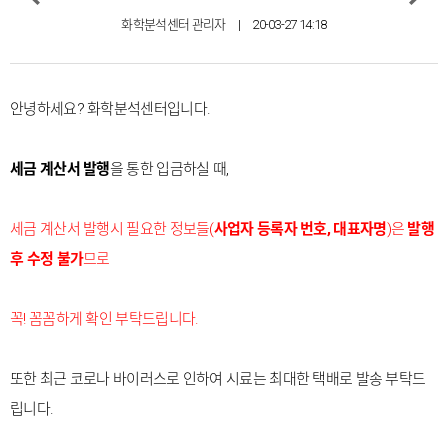
화학분석센터 관리자
|
20-03-27 14:18
안녕하세요? 화학분석센터입니다.
세금 계산서 발행
을 통한 입금하실 때,
세금 계산서 발행시 필요한 정보들(
사업자 등록자 번호, 대표자명
)
은
발행
후 수정 불가
므로
꼭! 꼼꼼하게 확인 부탁드립니다.
또한 최근 코로나 바이러스로 인하여 시료는 최대한 택배로 발송 부탁드
립니다.